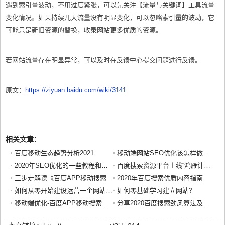
遇到索引量波动，不用过度紧张，可以先关注【流量与关键词】工具流量
变化情况。如果持续几天流量没有明显变化，可以忽略索引量的波动，它
可能只是新旧资源的替换，收录网站更多优质的资源。
若网站流量存在明显异常，可以及时在反馈中心提交问题进行反馈。
原文：
https://ziyuan.baidu.com/wiki/3141
相关文章：
百度移动生态趋势分析2021
移动端网站SEO优化该怎样做？值得一看
2020年SEO优化的一些教程和方法思路分享
百度搜索资源平台上线“鸿雁计划”，为生态开发者传递搜索用户声音
三步走解读《百度APP移动搜索落地页体验白皮书5.0》
2020年百度搜索优质内容指南
如何从零开始建设运营一个网站呢？需要做些什么？
如何零基础学习建立网站？
移动端优化-百度APP移动搜索落地页体验白皮书5.0分享
分享2020百度搜索劲风算法及优化整改建议