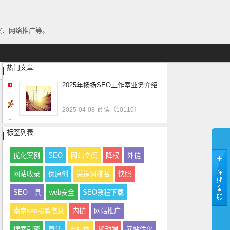
方案、网络推广等。
热门文章
2025年扬扬SEO工作室业务介绍
2025-04-08
阅读（10110）
标签列表
优化案例
SEO
网站空间
降权
外链
网站收录
伪原创
关键词排名
快照
SEO工具
web安全
SEO教程下载
南京seo招聘信息
内链
网站推广
搜索引擎
算法
自媒体
移动端
网站优化