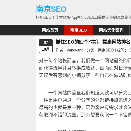
南京SEO
扬扬SEO工作室(微信/qq号：631811)提供专业的
网站首页
南京SEO
网站优化案列
首页
>
南京SEO
> 抓住SEO的四个时期，提高网站排
抓住SEO的四个时期，提高网站排名
07
10月
作者：yangyang | 分类：
南京SEO
| 标签：
对于每个站长而言，我们做一个网站最终的
而获得流量并且转换成收益，然而面对日渐衰
天读后有感网的小编分享一些自己在做站时
一个网站的流量我们知道大致可以分为三
一种是用户通过一些分享的外部链接点击进
最高的也就是第一种，因为客户有需求才会
获取到不错的流量。那么想要获取一个不错