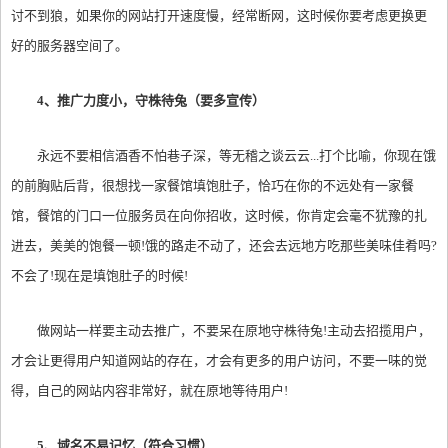
讨不到狼，如果你的网站打开速度慢，经常断网，这时候你要考虑更换更
好的服务器空间了。
4、推广力度小，守株待兔（要多宣传）
永远不要相信酒香不怕巷子深，等无稽之谈云云...打个比喻，你现在饿
的前胸贴后背，很想找一家餐馆填饱肚子，恰巧在你的不远处有一家餐
馆，餐馆的门口一位服务员在向你招收，这时候，你肯定会毫不犹豫的扎
进去，美美的饱餐一顿!饿的路走不动了，还会去远地方吃那些美味佳肴吗?
不会了!现在是填饱肚子的时候!
做网站一样要主动去推广，不要呆在原地守株待兔!主动去招揽用户，
才会让更得用户知道网站的存在，才会有更多的用户访问，不要一味的觉
得，自己的网站内容非常好，就在原地等待用户!
5、域名不易记忆（符合习惯）