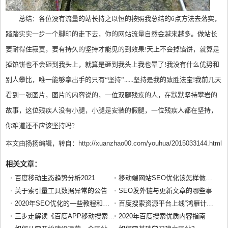
总结：各位没有流量的站长持之以恒的按照我总结的6点方法去落实，
踏踏实实一步一个脚印的走下去，你的网站流量自然会越来越多。做站长
要耐得住寂寞，要有持久的坚持才能见的到效果!天上不会掉馅饼，就算是
掉馅饼也不会砸到我头上，就算是砸到我头上我也晕了!我没有什么优势和
别人攀比，唯一能够拿出手的只有“坚持”......坚持是我的致胜法宝!我前几天
看到一张图片，图片的内容说的，一位双腿残疾的人，在默默坚持攀岩的
故事，这位残疾人没有小腿，小腿是安装的假腿，一位残疾人都在坚持，
你难道还不应该坚持吗?
本文由扬扬编辑，转自：http://xuanzhao00.com/youhua/2015033144.html
相关文章：
百度移动生态趋势分析2021
移动端网站SEO优化该怎样做？值得一看
关于索引量工具数据异常的公告
SEO发外链与更新文章的哪些事
2020年SEO优化的一些教程和方法思路分享
百度搜索资源平台上线“鸿雁计划”，为生态开发者传递搜索用户声音
三步走解读《百度APP移动搜索落地页体验白皮书5.0》
2020年百度搜索优质内容指南